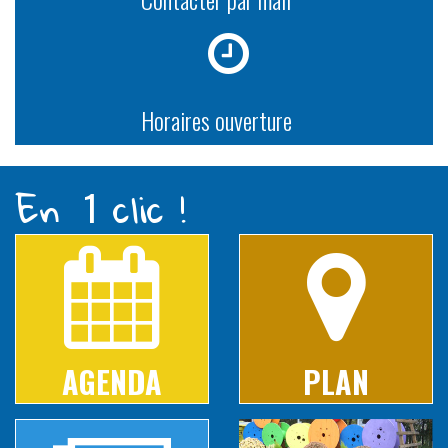
Horaires ouverture
En
clic !
1
AGENDA
PLAN