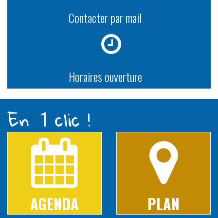
Contacter par mail
Horaires ouverture
En
clic !
1
AGENDA
PLAN