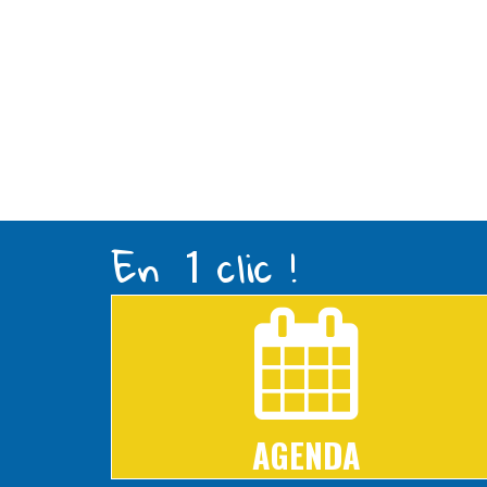
En
clic !
1
AGENDA