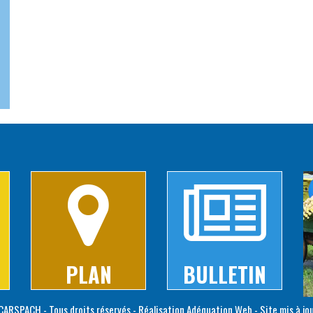
PLAN
BULLETIN
ARSPACH - Tous droits réservés - Réalisation
Adéquation Web
- Site mis à jo