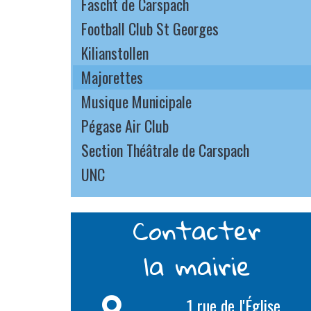
Fascht de Carspach
Football Club St Georges
Kilianstollen
Majorettes
Musique Municipale
Pégase Air Club
Section Théâtrale de Carspach
UNC
Contacter
la mairie
1 rue de l'Église