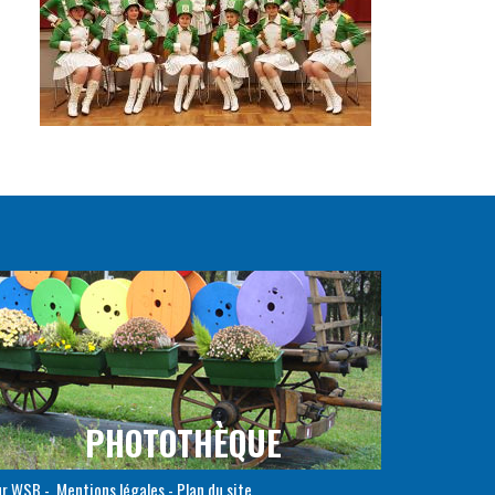
PHOTOTHÈQUE
ur
WSB
-
Mentions légales
-
Plan du site