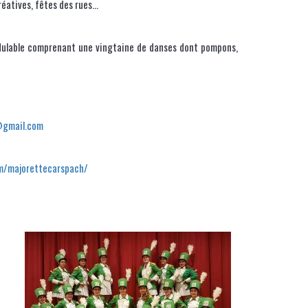
créatives, fêtes des rues…
odulable comprenant une vingtaine de danses dont pompons,
@gmail.com
m/majorettecarspach/